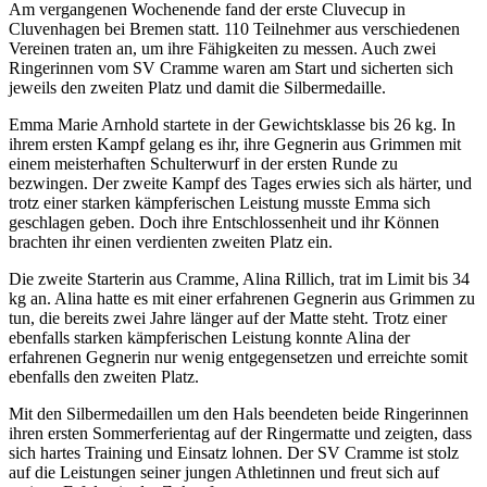
Am vergangenen Wochenende fand der erste Cluvecup in
Cluvenhagen bei Bremen statt. 110 Teilnehmer aus verschiedenen
Vereinen traten an, um ihre Fähigkeiten zu messen. Auch zwei
Ringerinnen vom SV Cramme waren am Start und sicherten sich
jeweils den zweiten Platz und damit die Silbermedaille.
Emma Marie Arnhold startete in der Gewichtsklasse bis 26 kg. In
ihrem ersten Kampf gelang es ihr, ihre Gegnerin aus Grimmen mit
einem meisterhaften Schulterwurf in der ersten Runde zu
bezwingen. Der zweite Kampf des Tages erwies sich als härter, und
trotz einer starken kämpferischen Leistung musste Emma sich
geschlagen geben. Doch ihre Entschlossenheit und ihr Können
brachten ihr einen verdienten zweiten Platz ein.
Die zweite Starterin aus Cramme, Alina Rillich, trat im Limit bis 34
kg an. Alina hatte es mit einer erfahrenen Gegnerin aus Grimmen zu
tun, die bereits zwei Jahre länger auf der Matte steht. Trotz einer
ebenfalls starken kämpferischen Leistung konnte Alina der
erfahrenen Gegnerin nur wenig entgegensetzen und erreichte somit
ebenfalls den zweiten Platz.
Mit den Silbermedaillen um den Hals beendeten beide Ringerinnen
ihren ersten Sommerferientag auf der Ringermatte und zeigten, dass
sich hartes Training und Einsatz lohnen. Der SV Cramme ist stolz
auf die Leistungen seiner jungen Athletinnen und freut sich auf