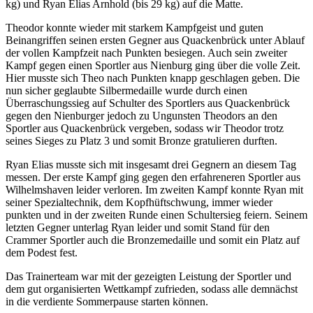
kg) und Ryan Elias Arnhold (bis 29 kg) auf die Matte.
Theodor konnte wieder mit starkem Kampfgeist und guten
Beinangriffen seinen ersten Gegner aus Quackenbrück unter Ablauf
der vollen Kampfzeit nach Punkten besiegen. Auch sein zweiter
Kampf gegen einen Sportler aus Nienburg ging über die volle Zeit.
Hier musste sich Theo nach Punkten knapp geschlagen geben. Die
nun sicher geglaubte Silbermedaille wurde durch einen
Überraschungssieg auf Schulter des Sportlers aus Quackenbrück
gegen den Nienburger jedoch zu Ungunsten Theodors an den
Sportler aus Quackenbrück vergeben, sodass wir Theodor trotz
seines Sieges zu Platz 3 und somit Bronze gratulieren durften.
Ryan Elias musste sich mit insgesamt drei Gegnern an diesem Tag
messen. Der erste Kampf ging gegen den erfahreneren Sportler aus
Wilhelmshaven leider verloren. Im zweiten Kampf konnte Ryan mit
seiner Spezialtechnik, dem Kopfhüftschwung, immer wieder
punkten und in der zweiten Runde einen Schultersieg feiern. Seinem
letzten Gegner unterlag Ryan leider und somit Stand für den
Crammer Sportler auch die Bronzemedaille und somit ein Platz auf
dem Podest fest.
Das Trainerteam war mit der gezeigten Leistung der Sportler und
dem gut organisierten Wettkampf zufrieden, sodass alle demnächst
in die verdiente Sommerpause starten können.