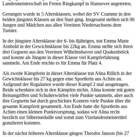
Landesmeisterschaft im Freien Ringkampf in Hannover angetreten.
Gerungen wurde in 5 Altersklassen, wobei der SV Cramme in den
beiden jüngsten Klassen an den Start ging. Insgesamt stellten sich 96
Jungen und Mädchen aus allen Vereinen Niedersachsens dem
Turnier.
In der jüngsten Altersklasse der 6- bis 8jährigen, trat Emma Marie
Arnhold in der Gewichtsklasse bis 22kg an. Emma stellte sich ihren
drei Gegnern aus den Vereinen Wilhelmshaven und Quakenbrück
und konnte als Jüngste in dieser Klasse viel Kampferfahrung
sammeln. Am Ende reichte es für Emma für Platz 4.
Als zweite Kämpferin in dieser Altersklasse trat Alina Rillich in der
Gewichtsklasse bis 27 kg gegen eine Sportlerin aus Achim an.
Aufgrund der Regularien wurde dieser Kampf 2 mal ausgetragen.
Beide schenkten sich in den Kämpfen nichts. Alina konnte mit guten
Beinangriffen und Schulterwürfen viele Punkte sammeln, aber auch
ihre Gegnerin hat durch geschicktes Kontern viele Punkte über die
gesamte Kampfzeit gesammelt. Am Ende hatte die Sportlerin aus
Achim einen kleinen Punktvorsprung, sodass wir Alina recht
herzlich zur Silbermedaille und somit zum Vizelandesmeistertitel
gratulieren konnten.
In der nächst höheren Altersklasse gingen Theodor Janson (bis 27